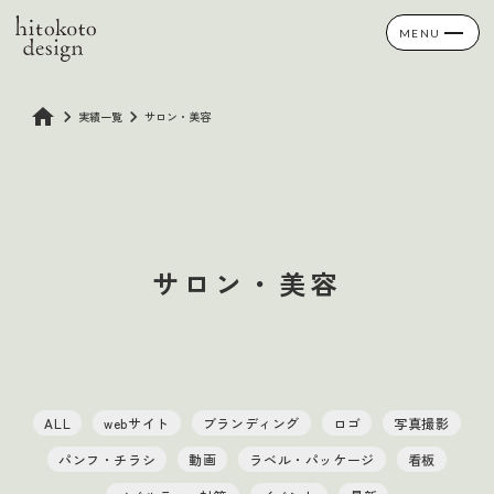
more_vert
MENU
home
keyboard_arrow_right
keyboard_arrow_right
実績一覧
サロン・美容
サロン・美容
ALL
webサイト
ブランディング
ロゴ
写真撮影
パンフ・チラシ
動画
ラベル・パッケージ
看板