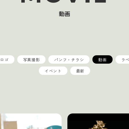
動画
ロゴ
写真撮影
パンフ・チラシ
動画
ラ
イベント
最新