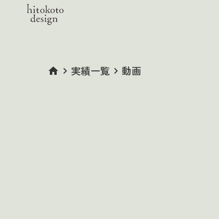
実績一覧
動画
home
keyboard_arrow_right
keyboard_arrow_right