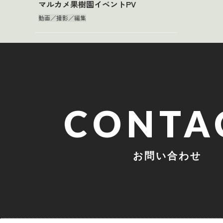
マルカメ果樹園イベントPV
動画／撮影／編集
CONTA
お問い合わせ