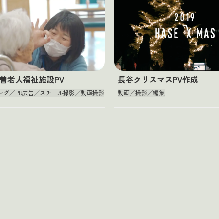
曽老人福祉施設PV
長谷クリスマスPV作成
ング／PR広告／スチール撮影／動画撮影
動画／撮影／編集