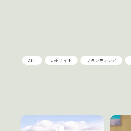
ALL
webサイト
ブランディング