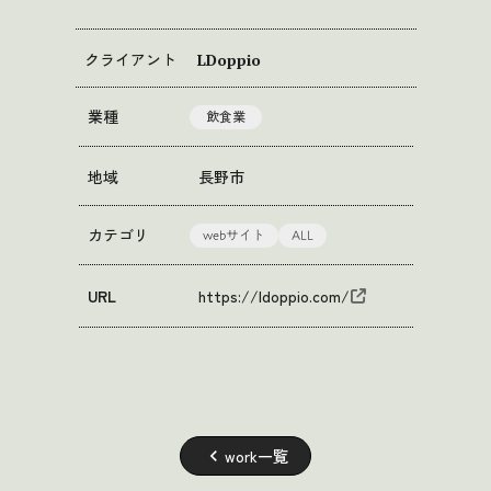
クライアント
LDoppio
業種
飲食業
地域
長野市
webサイト
ALL
カテゴリ
URL
https://ldoppio.com/
work一覧
keyboard_arrow_left