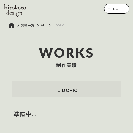
MENU
home
keyboard_arrow_right
keyboard_arrow_right
keyboard_arrow_right
実績一覧
ALL
L DOPIO
WORKS
制作実績
L DOPIO
準備中...