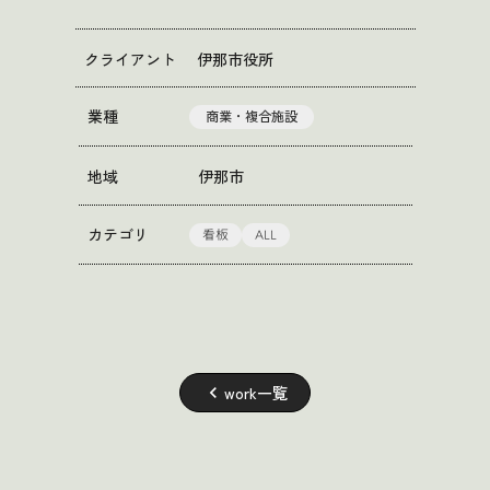
クライアント
伊那市役所
業種
商業・複合施設
地域
伊那市
看板
ALL
カテゴリ
work一覧
keyboard_arrow_left