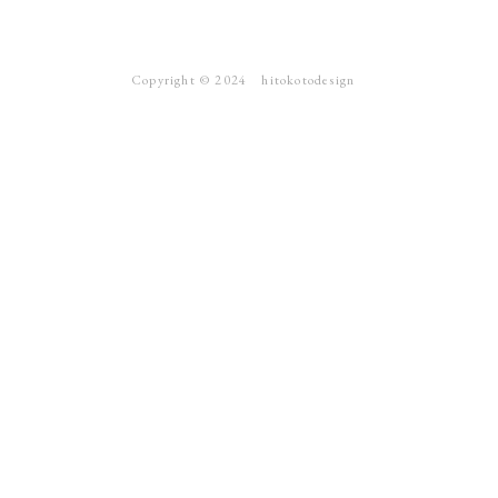
Copyright ©︎ 2024 hitokotodesign
webサイト
ブランディング
ロゴ
写真撮影