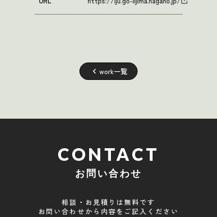
URL
https://iju.go-iijima.nagano.jp/
work一覧
keyboard_arrow_left
CONTACT
お問い合わせ
相談・お見積りは無料です
お問い合わせから内容をご記入ください