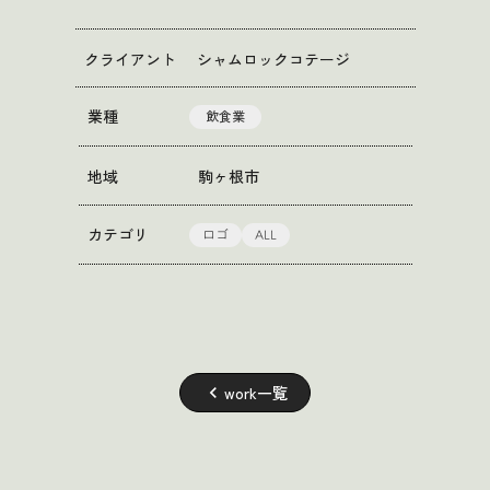
クライアント
シャムロックコテージ
業種
飲食業
地域
駒ヶ根市
ロゴ
ALL
カテゴリ
work一覧
keyboard_arrow_left