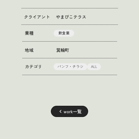
クライアント
やまびこテラス
業種
飲食業
地域
箕輪町
パンフ・チラシ
ALL
カテゴリ
work一覧
keyboard_arrow_left