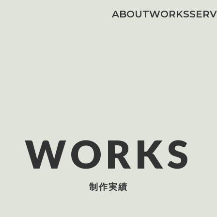
ABOUT
WORKS
SERV
WORKS
制作実績