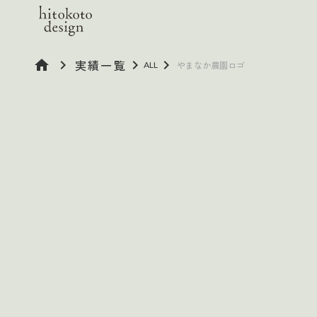
home
keyboard_arrow_right
実績一覧
keyboard_arrow_right
keyboard_arrow_right
やまなか農園ロゴ
ALL