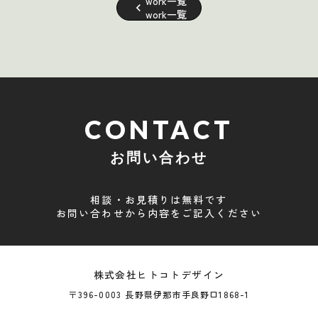
work一覧
keyboard_arrow_left
work一覧
CONTACT
お問い合わせ
相談・お見積りは無料です
お問い合わせから内容をご記入ください
株式会社ヒトコトデザイン
〒396-0003 長野県伊那市手良野口1868-1