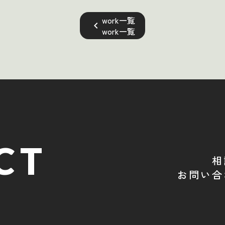
work一覧
keyboard_arrow_left
work一覧
CT
相
お問い合