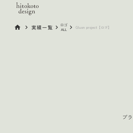
ロゴ
home
keyboard_arrow_right
実績一覧
keyboard_arrow_right
keyboard_arrow_right
Gluon project【ロゴ】
ALL
ブラ