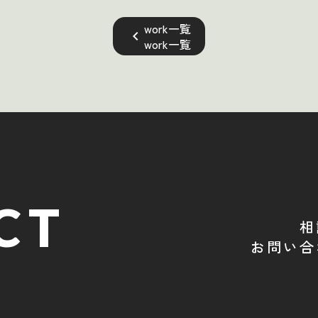
work一覧
keyboard_arrow_left
work一覧
CT
相
お問い合