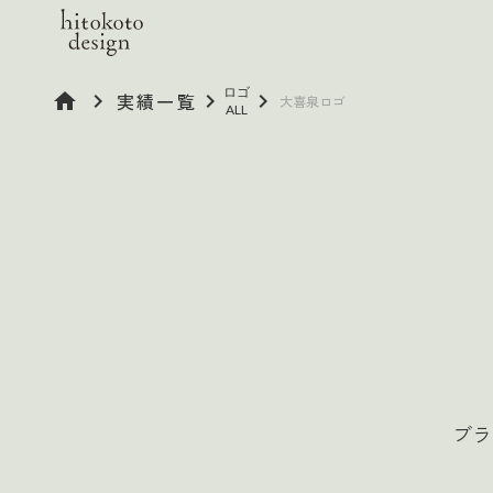
ロゴ
home
keyboard_arrow_right
実績一覧
keyboard_arrow_right
keyboard_arrow_right
大喜泉ロゴ
ALL
ブラ