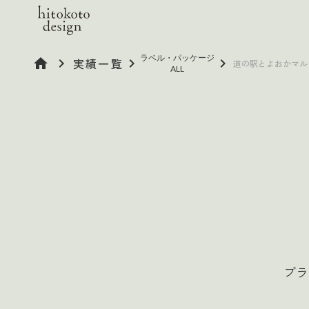
ラベル・パッケージ
home
keyboard_arrow_right
実績一覧
keyboard_arrow_right
keyboard_arrow_right
道の駅とよおかマル
ALL
ブラ