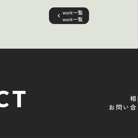
work一覧
keyboard_arrow_left
work一覧
CT
相
お問い合